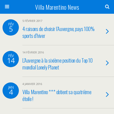
Villa Marentino News
5 FÉVRIER 2017
FÉV
5
4 raisons de choisir l’Auvergne, pays 100%
sports d’hiver
14 FÉVRIER 2016
FÉV
14
L’Auvergne à la sixième position du Top 10
mondial Lonely Planet
4 JANVIER 2016
JAN
4
Villa Marentino *** obtient sa quatrième
étoile !